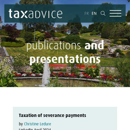
FR
EN
and
publications
presentations
Taxation of severance payments
by 
Christine Ledure